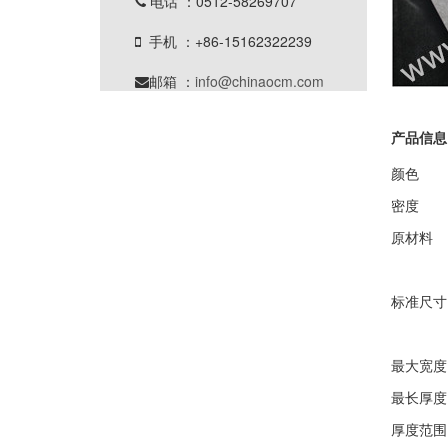
电话 ：0512-58269707

手机 ：+86-15162322239

邮箱 ：
info@chinaocm.com

产品信息
颜色
密度
原材料
标准尺寸
最大宽度
最长厚度
厚度范围