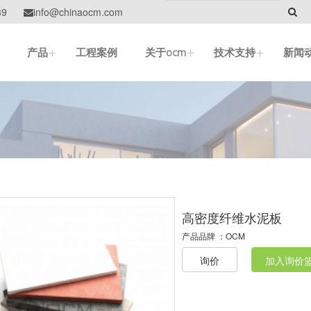
39
info@chinaocm.com

+
+
+
产品
工程案例
关于ocm
技术支持
新闻
高密度纤维水泥板
产品品牌 ：
OCM
询价
加入询价