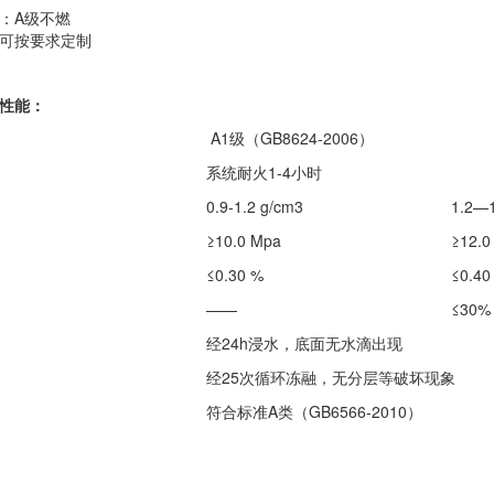
：
A
级不燃
可按要求定制
性能：
A1级（GB8624-2006）
系统耐火1-4小时
0.9-1.2 g/cm3
1.2—1
≥10.0 Mpa
≥12.0
≤0.30 %
≤0.40
——
≤30%
经24h浸水，底面无水滴出现
经25次循环冻融，无分层等破坏现象
符合标准A类（GB6566-2010）