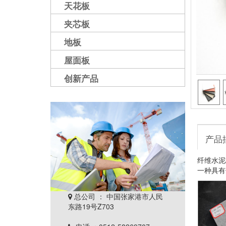
天花板
夹芯板
地板
屋面板
创新产品
产品
纤维水泥
一种具
有
总公司 ： 中国张家港市人民

东路19号Z703