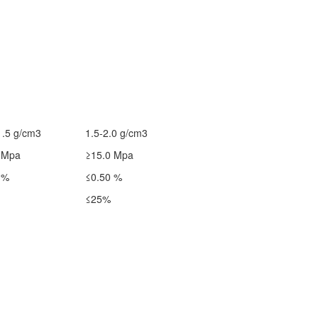
.5 g/cm3
1.5-2.0 g/cm3
 Mpa
≥15.0 Mpa
 %
≤0.50 %
≤25%