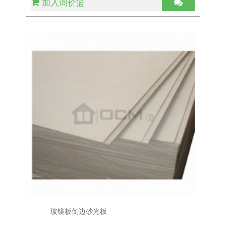
加入询价篮
玻镁板倒边砂光板