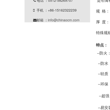
电话 ：0512-58269707
 是石

手机 ：+86-15162322239

规  格：
邮箱 ：
info@chinaocm.com

厚  度
特殊规
特点：
 --防火
  --防水
  --轻质
  --环保
   -
  -