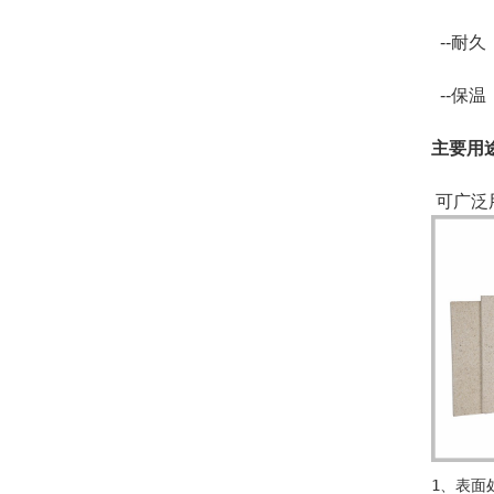
  --
  --
主要用
 可广
1、表面