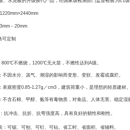
膏板、水泥板的升级换代产品，经国家级检测部门监督检验为E1
1220mm×2440mm
：3mm－20mm
格可定制
：
800℃不燃烧，1200℃无火苗，不燃性达到A级。
：
不因水分、篜气、潮湿的影响而变形、变软、发霉或腐烂。
：
表观密度0.85-1.27g／cm3，建筑荷重小，是理想的轻质建材
：
不含石棉、甲醇、氨等有毒物质，对食品、人体无害。稳定湿
-超强：抗冲击、抗折、抗弯强度高，具有良好的韧性和刚性。
-易安装：可锯、可刨、可钉、可钻。省工时、省面积、省辅料。