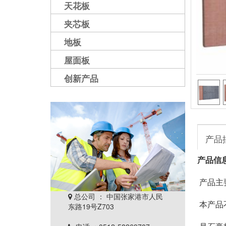
天花板
夹芯板
地板
屋面板
创新产品
产品
产品信
 产品
总公司 ： 中国张家港市人民

 本产
东路19号Z703