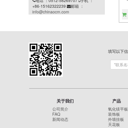
电话 ：0512-58269707
手机 ：


+86-15162322239
邮箱 ：

info@chinaocm.com
填写以下信
关于我们
产品
公司简介
氧化镁平板
FAQ
装饰板
新闻动态
外墙挂板
天花板