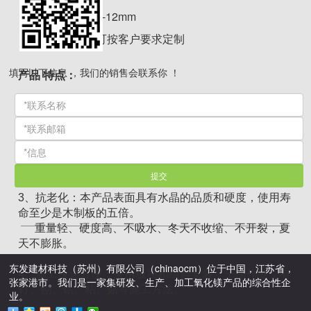
厚 度：6-12mm
颜 色：可按客户要求定制
填写以下信息 ，我们的销售会联系你 ！
产品 特点：
1、防火阻燃：科学配料、耐高温、火烧不损，良好的防
火性能，不燃性能达到A2级。
2、安全无毒害：经过国家检测中心检测，无任何对人体
有害物质，烟气毒性达到ZA1级。
提交
3、抗老化：本产品表面具有水晶的品质和硬度，使用寿
命至少是木制板的五倍。
重量轻、硬度高、不吸水、冬天不收缩、不开裂，夏
天不膨胀。
东发建材科技（苏州）有限公司（chinaocm）位于中国，江苏省，
4、施工快速方便：采用板块和组合安装，干法作业，有
张家港市。我们是一家集研发、生产、加工氧化镁产品的综合性企
钉、刨、钻、粘、贴等施工方法。
业。