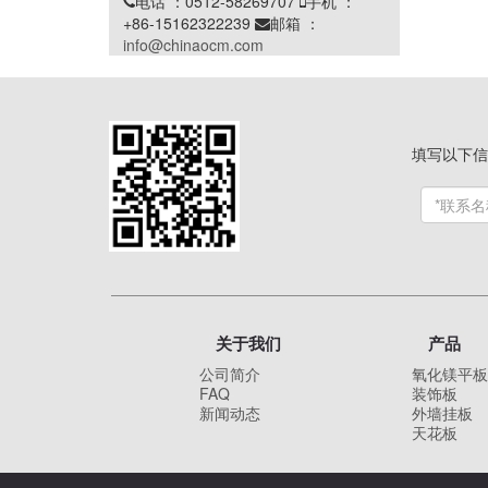
电话 ：0512-58269707
手机 ：


+86-15162322239
邮箱 ：

info@chinaocm.com
填写以下信
关于我们
产品
公司简介
氧化镁平板
FAQ
装饰板
新闻动态
外墙挂板
天花板