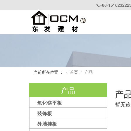
+86-151623222

当前所在位置 ：
首页
产品
产品
产
氧化镁平板
暂无该
装饰板
外墙挂板