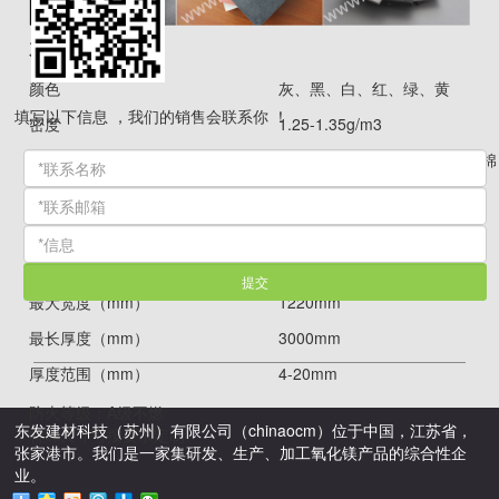
产品信息：
颜色
灰、黑、白、红、绿、黄
填写以下信息 ，我们的销售会联系你 ！
密度
1.25-1.35g/m3
原材料
水泥、石英砂、纸浆等，无石棉
1200*2400mm
标准尺寸（
mm
）
1200*2700mm
1200*3000mm
提交
最大宽度（mm）
1220mm
最长厚度（mm）
3000mm
厚度范围（mm）
4-20mm
防火等级：
A
级不燃
东发建材科技（苏州）有限公司（chinaocm）位于中国，江苏省，
特殊尺寸可按要求定制
张家港市。我们是一家集研发、生产、加工氧化镁产品的综合性企
业。