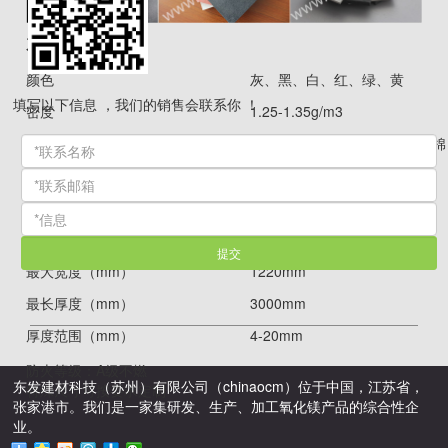
产品信息：
颜色
灰、黑、白、红、绿、黄
填写以下信息 ，我们的销售会联系你 ！
密度
1.25-1.35g/m3
原材料
水泥、石英砂、纸浆等，无石棉
1200*2400mm
标准尺寸（
mm
）
1200*2700mm
1200*3000mm
提交
最大宽度（mm）
1220mm
最长厚度（mm）
3000mm
厚度范围（mm）
4-20mm
防火等级：
A
级不燃
东发建材科技（苏州）有限公司（chinaocm）位于中国，江苏省，
特殊尺寸可按要求定制
张家港市。我们是一家集研发、生产、加工氧化镁产品的综合性企
业。