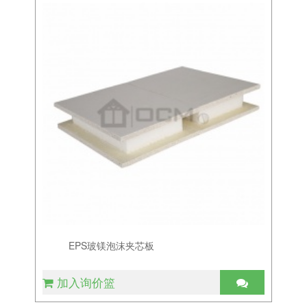
EPS玻镁泡沫夹芯板
加入询价篮