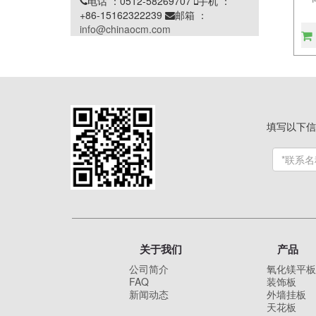
电话 ：0512-58269707
手机 ：


+86-15162322239
邮箱 ：

info@chinaocm.com
填写以下信
关于我们
产品
公司简介
氧化镁平板
FAQ
装饰板
新闻动态
外墙挂板
天花板